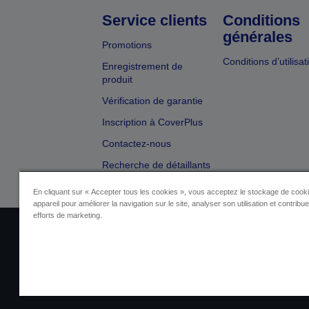
Service clients
Conditions
générales
Promotions
Conditions d’utilisat
Enregistrement de
produit
Vérification de garantie
Inscription à CoverPlus
Contactez-nous
Recherche de détaillants
En cliquant sur « Accepter tous les cookies », vous acceptez le stockage de cooki
appareil pour améliorer la navigation sur le site, analyser son utilisation et contribu
efforts de marketing.
Identification du fournisseur
Identificatio
Contactez-nous au sujet