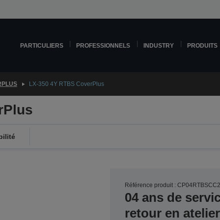
PARTICULIERS
PROFESSIONNELS
INDUSTRY
PRODUITS
RPLUS
LX-350 4Y RTBS CoverPlus
rPlus
ilité
Référence produit : CP04RTBSCC
04 ans de servi
retour en atelie