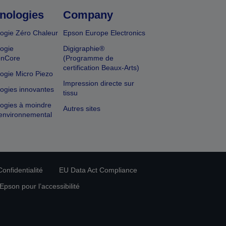
nologies
Company
ogie Zéro Chaleur
Epson Europe Electronics
ogie
Digigraphie®
onCore
(Programme de
certification Beaux-Arts)
ogie Micro Piezo
Impression directe sur
ogies innovantes
tissu
ogies à moindre
Autres sites
environnemental
onfidentialité
EU Data Act Compliance
pson pour l’accessibilité