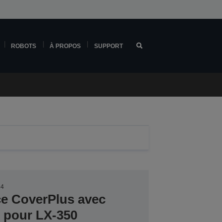
ROBOTS
À PROPOS
SUPPORT
24
ce CoverPlus avec
r pour LX-350