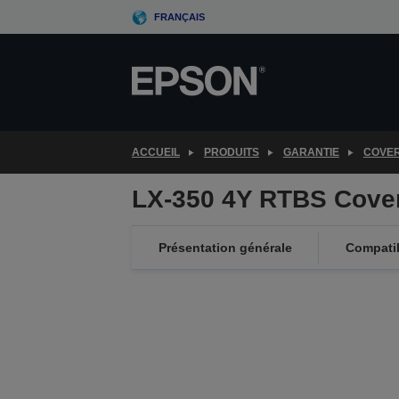
Skip
FRANÇAIS
to
main
content
ACCUEIL
PRODUITS
GARANTIE
COVE
LX-350 4Y RTBS Cove
Présentation générale
Compatib