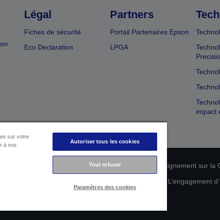
Légal
Partners
Tech
Fiches de sécurité
Portail Partenaires Epson
Technol
ion
Eco Declaration
LPGA
Technol
Precisi
Technol
Technol
Technol
impact 
es sur votre
Autoriser tous les cookies
er à nos
n de conformité des produits
Tout refuser
Déclaration de Renseignement sur la C
 de vos données
Informations sur les cookies
L’engagement d’E
Paramètres des cookies
Copyright © 2026 Seiko Epson