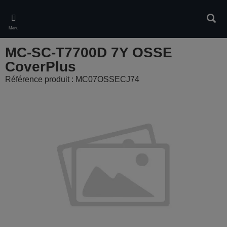
Skip
to
Rech
main
Menu
content
MC-SC-T7700D 7Y OSSE
CoverPlus
Référence produit : MC07OSSECJ74