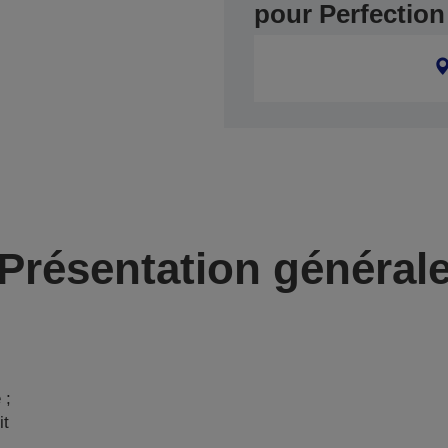
pour Perfection
Présentation général
 ;
it