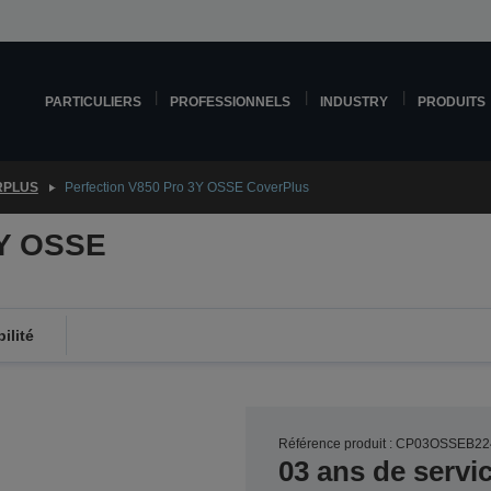
PARTICULIERS
PROFESSIONNELS
INDUSTRY
PRODUITS
RPLUS
Perfection V850 Pro 3Y OSSE CoverPlus
3Y OSSE
ilité
Référence produit : CP03OSSEB22
03 ans de servi