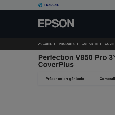
Skip
FRANÇAIS
to
main
content
ACCUEIL
PRODUITS
GARANTIE
COVE
Perfection V850 Pro 
CoverPlus
Présentation générale
Compatib