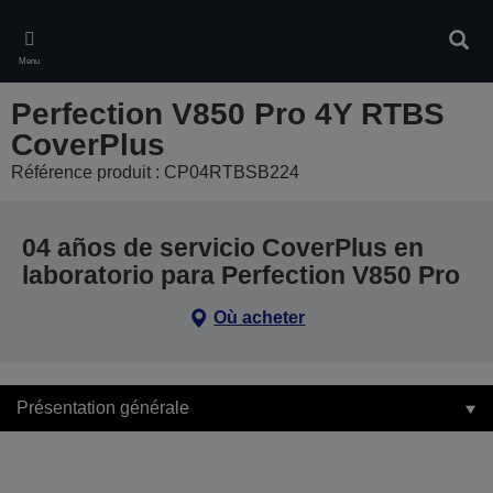
Skip
to
Rech
main
Menu
content
Perfection V850 Pro 4Y RTBS
CoverPlus
Référence produit : CP04RTBSB224
04 años de servicio CoverPlus en
laboratorio para Perfection V850 Pro
Où acheter
Présentation générale