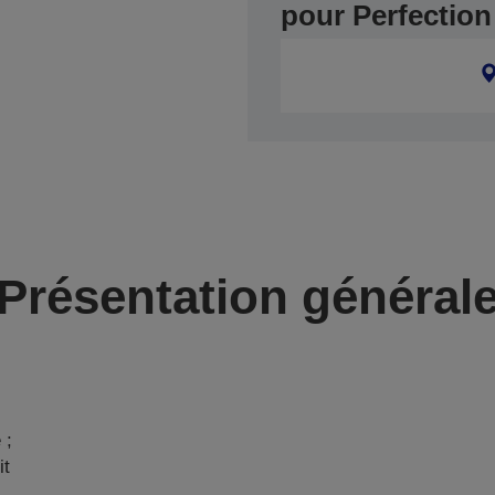
pour Perfection
Présentation général
 ;
it