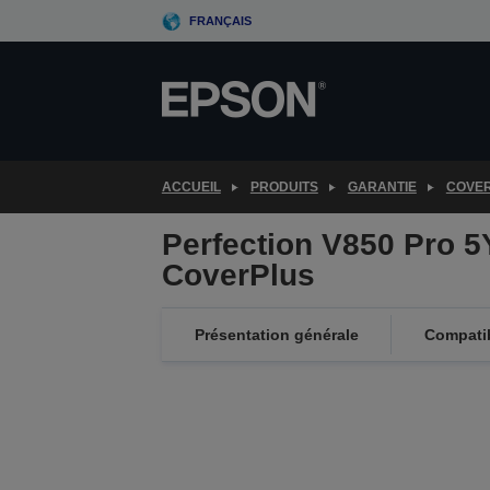
Skip
FRANÇAIS
to
main
content
ACCUEIL
PRODUITS
GARANTIE
COVE
Perfection V850 Pro 
CoverPlus
Présentation générale
Compatib