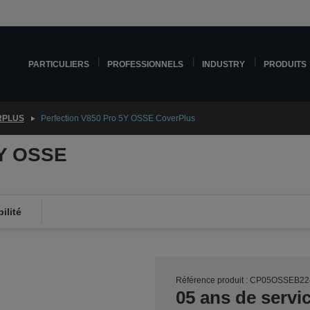
PARTICULIERS
PROFESSIONNELS
INDUSTRY
PRODUITS
RPLUS
Perfection V850 Pro 5Y OSSE CoverPlus
5Y OSSE
ilité
Référence produit : CP05OSSEB22
05 ans de servi