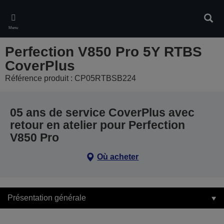
Skip
to
Rech
main
Menu
content
Perfection V850 Pro 5Y RTBS
CoverPlus
Référence produit : CP05RTBSB224
05 ans de service CoverPlus avec
retour en atelier pour Perfection
V850 Pro
Où acheter
Présentation générale