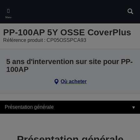
Skip
to
Rech
main
Menu
content
PP-100AP 5Y OSSE CoverPlus
Référence produit : CP05OSSPCA93
5 ans d'intervention sur site pour PP-
100AP
Où acheter
Présentation générale
Présentation générale