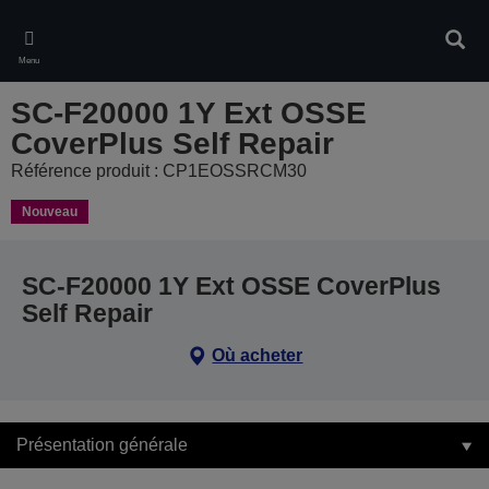
Skip
to
Rech
main
Menu
content
SC-F20000 1Y Ext OSSE
CoverPlus Self Repair
Référence produit : CP1EOSSRCM30
Nouveau
SC-F20000 1Y Ext OSSE CoverPlus
Self Repair
Où acheter
Présentation générale