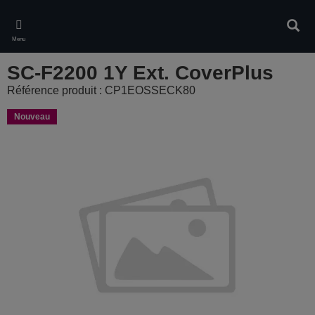
Skip
to
Rech
main
Menu
content
SC-F2200 1Y Ext. CoverPlus
Référence produit : CP1EOSSECK80
Nouveau