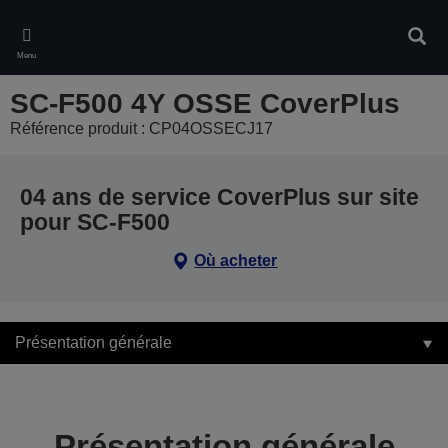
Skip
to
Rech
main
Menu
content
SC-F500 4Y OSSE CoverPlus
Référence produit : CP04OSSECJ17
04 ans de service CoverPlus sur site
pour SC-F500
Où acheter
Présentation générale
Présentation générale