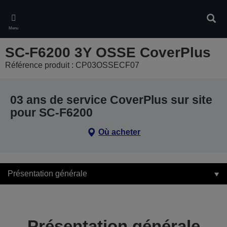
Skip
to
Rech
main
Menu
content
SC-F6200 3Y OSSE CoverPlus
Référence produit : CP03OSSECF07
03 ans de service CoverPlus sur site
pour SC-F6200
Où acheter
Présentation générale
Présentation générale