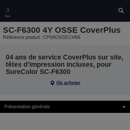
Skip
to
Rech
main
Menu
content
SC-F6300 4Y OSSE CoverPlus
Référence produit : CP04OSSECH66
04 ans de service CoverPlus sur site,
têtes d’impression incluses, pour
SureColor SC-F6300
Où acheter
Présentation générale