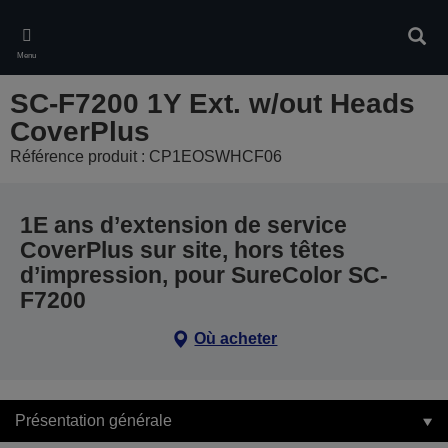
Skip
to
Rech
main
Menu
content
SC-F7200 1Y Ext. w/out Heads
CoverPlus
Référence produit : CP1EOSWHCF06
1E ans d’extension de service
CoverPlus sur site, hors têtes
d’impression, pour SureColor SC-
F7200
Où acheter
Présentation générale