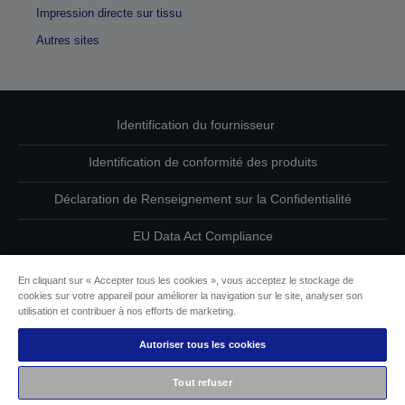
Impression directe sur tissu
Autres sites
Identification du fournisseur
Identification de conformité des produits
Déclaration de Renseignement sur la Confidentialité
EU Data Act Compliance
Contactez-nous au sujet de vos données
En cliquant sur « Accepter tous les cookies », vous acceptez le stockage de
cookies sur votre appareil pour améliorer la navigation sur le site, analyser son
Informations sur les cookies
utilisation et contribuer à nos efforts de marketing.
Autoriser tous les cookies
L’engagement d’Epson pour l’accessibilité
Tout refuser
Copyright © 2026 Seiko Epson