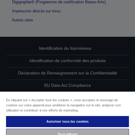
Digigraphie® (Programme de certification Beaux-Arts)
Impression directe sur tissu
Autres sites
Identification du fournisseur
Identification de conformité des produits
Déclaration de Renseignement sur la Confidentialité
EU Data Act Compliance
Contactez-nous au sujet de vos données
En cliquant sur « Accepter tous les cookies », vous acceptez le stockage de
cookies sur votre appareil pour améliorer la navigation sur le site, analyser son
Informations sur les cookies
utilisation et contribuer à nos efforts de marketing.
Autoriser tous les cookies
L’engagement d’Epson pour l’accessibilité
Tout refuser