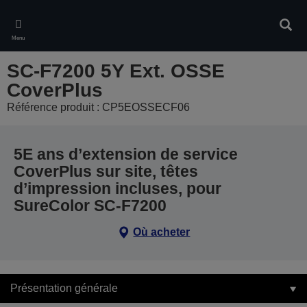
Skip
to
Rech
main
Menu
content
SC-F7200 5Y Ext. OSSE
CoverPlus
Référence produit : CP5EOSSECF06
5E ans d’extension de service
CoverPlus sur site, têtes
d’impression incluses, pour
SureColor SC-F7200
Où acheter
Présentation générale