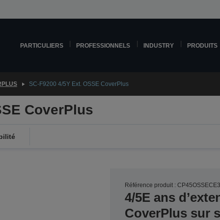
PARTICULIERS
PROFESSIONNELS
INDUSTRY
PRODUITS
RPLUS
SC-F9200 4/5Y Ext. OSSE CoverPlus
SSE CoverPlus
ilité
Référence produit : CP45OSSECE
4/5E ans d’exte
CoverPlus sur si