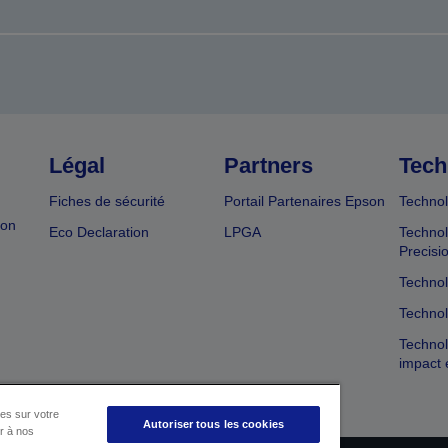
Légal
Partners
Tech
Fiches de sécurité
Portail Partenaires Epson
Technol
ion
Eco Declaration
LPGA
Technol
Precisi
Technol
Technol
Technol
impact 
es sur votre
Autoriser tous les cookies
er à nos