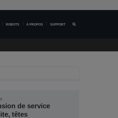
ROBOTS
À PROPOS
SUPPORT
30
nsion de service
te, têtes