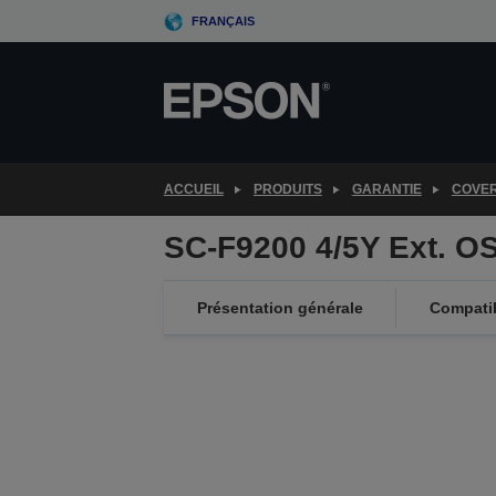
Skip
FRANÇAIS
to
main
content
ACCUEIL
PRODUITS
GARANTIE
COVE
SC-F9200 4/5Y Ext. O
Présentation générale
Compatib