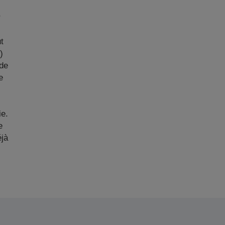
r
t
)
ode
e
ie.
e
éjà