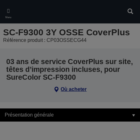
Skip
to
Rech
main
Menu
content
SC-F9300 3Y OSSE CoverPlus
Référence produit : CP03OSSECG44
03 ans de service CoverPlus sur site,
têtes d’impression incluses, pour
SureColor SC-F9300
Où acheter
Présentation générale