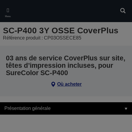
Skip
to
Rech
main
Menu
content
SC-P400 3Y OSSE CoverPlus
Référence produit : CP03OSSECE85
03 ans de service CoverPlus sur site,
têtes d’impression incluses, pour
SureColor SC-P400
Où acheter
Présentation générale