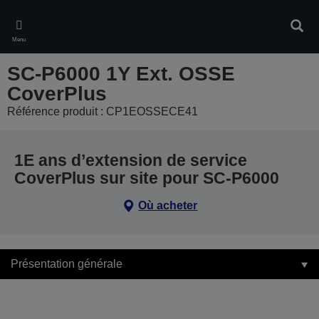
Skip
to
Rech
main
Menu
content
SC-P6000 1Y Ext. OSSE
CoverPlus
Référence produit : CP1EOSSECE41
1E ans d’extension de service
CoverPlus sur site pour SC-P6000
Où acheter
Présentation générale