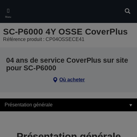
Skip
to
Rech
main
Menu
content
SC-P6000 4Y OSSE CoverPlus
Référence produit : CP04OSSECE41
04 ans de service CoverPlus sur site
pour SC-P6000
Où acheter
Présentation générale
Présentation générale