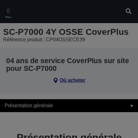
Skip
to
Rech
main
Menu
content
SC-P7000 4Y OSSE CoverPlus
Référence produit : CP04OSSECE39
04 ans de service CoverPlus sur site
pour SC-P7000
Où acheter
Présentation générale
Présentation générale