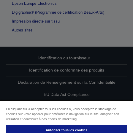
Epson Europe Electronics
Digigraphie® (Programme de certification Beaux-Arts)
Impression directe sur tissu
Autres sites
Identification du fournisseur
Identification de conformité des produits
Déclaration de Renseignement sur la Confidentialité
EU Data Act Compliance
Contactez-nous au sujet de vos données
En cliquant sur « Accepter tous les cookies », vous acceptez le stockage de
cookies sur votre appareil pour améliorer la navigation sur le site, analyser son
Informations sur les cookies
utilisation et contribuer à nos efforts de marketing.
Autoriser tous les cookies
L’engagement d’Epson pour l’accessibilité