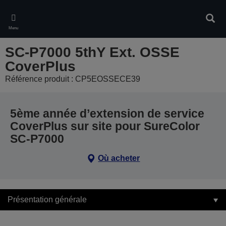
Skip
to
Rech
main
Menu
content
SC-P7000 5thY Ext. OSSE
CoverPlus
Référence produit : CP5EOSSECE39
5ème année d’extension de service
CoverPlus sur site pour SureColor
SC-P7000
Où acheter
Présentation générale