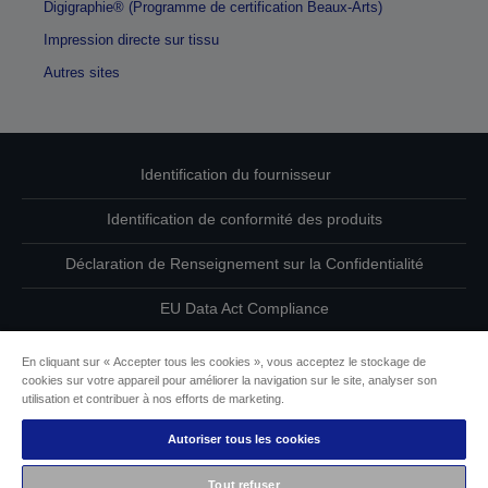
Digigraphie® (Programme de certification Beaux-Arts)
Impression directe sur tissu
Autres sites
Identification du fournisseur
Identification de conformité des produits
Déclaration de Renseignement sur la Confidentialité
EU Data Act Compliance
Contactez-nous au sujet de vos données
En cliquant sur « Accepter tous les cookies », vous acceptez le stockage de
cookies sur votre appareil pour améliorer la navigation sur le site, analyser son
Informations sur les cookies
utilisation et contribuer à nos efforts de marketing.
Autoriser tous les cookies
L’engagement d’Epson pour l’accessibilité
Tout refuser