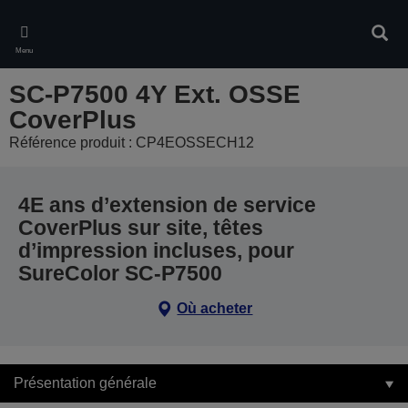
Skip
to
Rech
main
Menu
content
SC-P7500 4Y Ext. OSSE
CoverPlus
Référence produit : CP4EOSSECH12
4E ans d’extension de service
CoverPlus sur site, têtes
d’impression incluses, pour
SureColor SC-P7500
Où acheter
Présentation générale