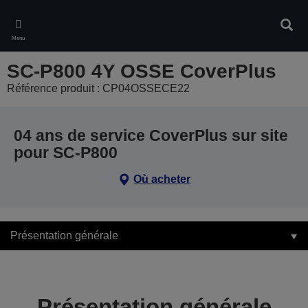
Skip
to
Rech
main
Menu
content
SC-P800 4Y OSSE CoverPlus
Référence produit : CP04OSSECE22
04 ans de service CoverPlus sur site
pour SC-P800
Où acheter
Présentation générale
Présentation générale