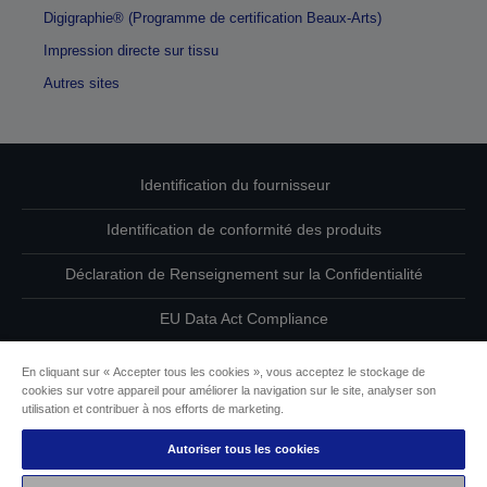
Digigraphie® (Programme de certification Beaux-Arts)
Impression directe sur tissu
Autres sites
Identification du fournisseur
Identification de conformité des produits
Déclaration de Renseignement sur la Confidentialité
EU Data Act Compliance
Contactez-nous au sujet de vos données
En cliquant sur « Accepter tous les cookies », vous acceptez le stockage de
cookies sur votre appareil pour améliorer la navigation sur le site, analyser son
Informations sur les cookies
utilisation et contribuer à nos efforts de marketing.
Autoriser tous les cookies
L’engagement d’Epson pour l’accessibilité