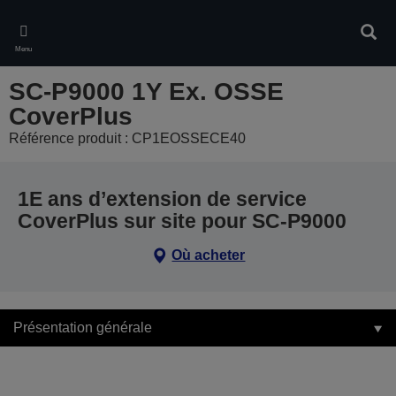
Skip
to
Rech
main
Menu
content
SC-P9000 1Y Ex. OSSE
CoverPlus
Référence produit : CP1EOSSECE40
1E ans d’extension de service
CoverPlus sur site pour SC-P9000
Où acheter
Présentation générale