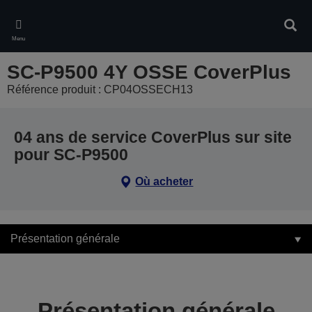
Skip
to
Rech
main
Menu
content
SC-P9500 4Y OSSE CoverPlus
Référence produit : CP04OSSECH13
04 ans de service CoverPlus sur site
pour SC-P9500
Où acheter
Présentation générale
Présentation générale