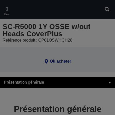
Skip
to
Rech
main
Menu
content
SC-R5000 1Y OSSE w/out
Heads CoverPlus
Référence produit : CP01OSWHCH28
Où acheter
Présentation générale
Présentation générale