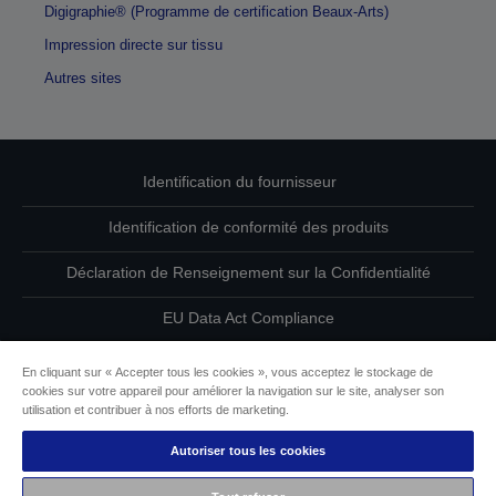
Digigraphie® (Programme de certification Beaux-Arts)
Impression directe sur tissu
Autres sites
Identification du fournisseur
Identification de conformité des produits
Déclaration de Renseignement sur la Confidentialité
EU Data Act Compliance
Contactez-nous au sujet de vos données
En cliquant sur « Accepter tous les cookies », vous acceptez le stockage de
cookies sur votre appareil pour améliorer la navigation sur le site, analyser son
Informations sur les cookies
utilisation et contribuer à nos efforts de marketing.
Autoriser tous les cookies
L’engagement d’Epson pour l’accessibilité