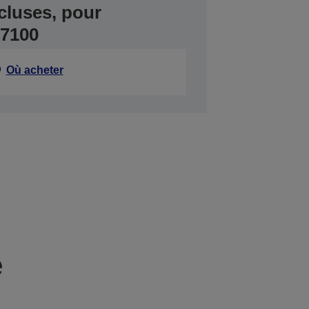
cluses, pour
S7100
Où acheter
e