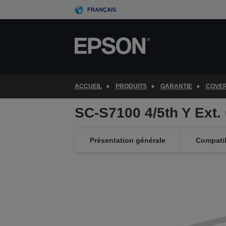
Skip
FRANÇAIS
to
main
content
ACCUEIL
PRODUITS
GARANTIE
COVE
SC-S7100 4/5th Y Ext
Présentation générale
Compatib