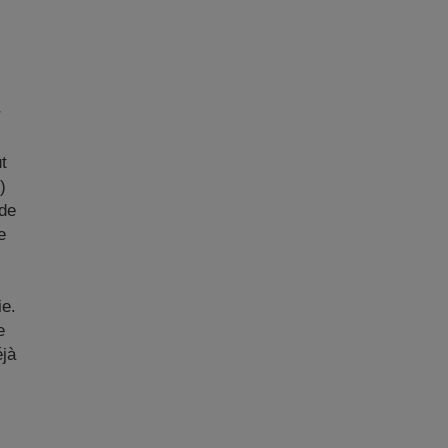
r
t
)
ode
e
ie.
e
éjà