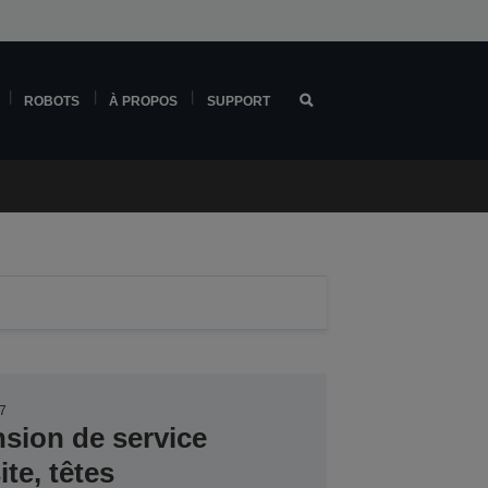
ROBOTS
À PROPOS
SUPPORT
7
nsion de service
te, têtes