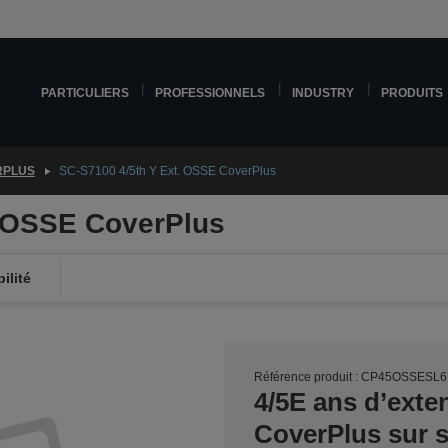
PARTICULIERS
PROFESSIONNELS
INDUSTRY
PRODUITS
RPLUS
SC-S7100 4/5th Y Ext. OSSE CoverPlus
. OSSE CoverPlus
ilité
Référence produit : CP45OSSESL6
4/5E ans d’exte
CoverPlus sur si