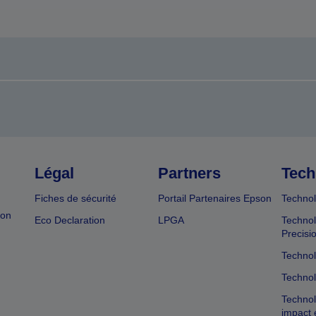
Légal
Partners
Tech
Fiches de sécurité
Portail Partenaires Epson
Technol
ion
Eco Declaration
LPGA
Technol
Precisi
Technol
Technol
Technol
impact 