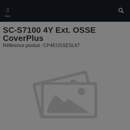
Skip
to
Rech
main
Menu
content
SC-S7100 4Y Ext. OSSE
CoverPlus
Référence produit : CP4EOSSESL67