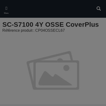
Skip
to
Rech
main
Menu
content
SC-S7100 4Y OSSE CoverPlus
Référence produit : CP04OSSECL67