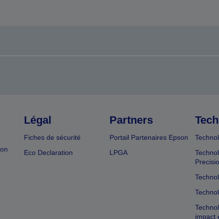
Légal
Partners
Tech
Fiches de sécurité
Portail Partenaires Epson
Technol
ion
Eco Declaration
LPGA
Technol
Precisi
Technol
Technol
Technol
impact 