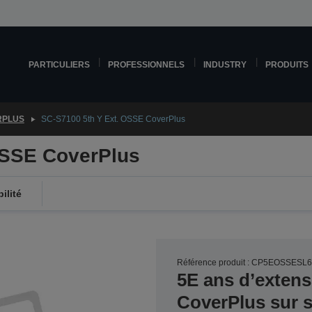
PARTICULIERS
PROFESSIONNELS
INDUSTRY
PRODUITS
RPLUS
SC-S7100 5th Y Ext. OSSE CoverPlus
OSSE CoverPlus
ilité
Référence produit : CP5EOSSESL
5E ans d’extens
CoverPlus sur si