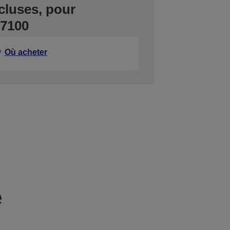
cluses, pour
S7100
Où acheter
e