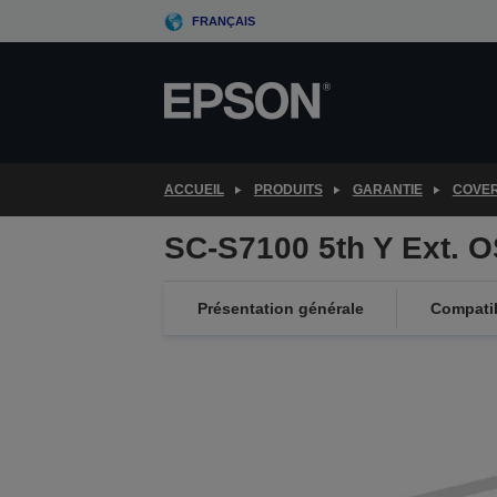
Skip
FRANÇAIS
to
main
content
ACCUEIL
PRODUITS
GARANTIE
COVE
SC-S7100 5th Y Ext. 
Présentation générale
Compatib