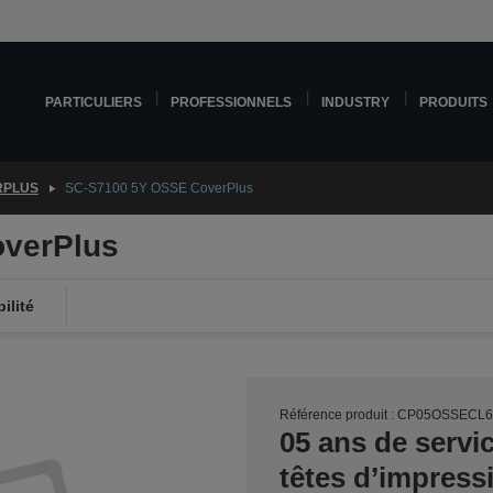
PARTICULIERS
PROFESSIONNELS
INDUSTRY
PRODUITS
RPLUS
SC-S7100 5Y OSSE CoverPlus
verPlus
ilité
Référence produit : CP05OSSECL
05 ans de servi
têtes d’impress