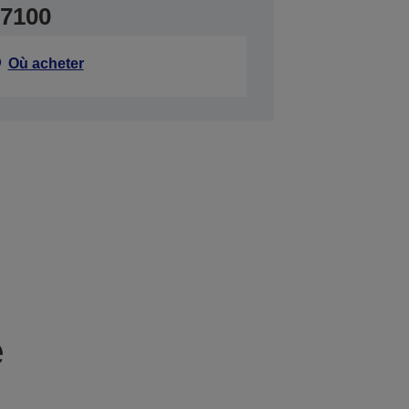
S7100
Où acheter
e