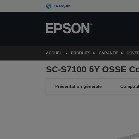
Skip
FRANÇAIS
to
main
content
ACCUEIL
PRODUITS
GARANTIE
COVE
SC-S7100 5Y OSSE Co
Présentation générale
Compatib