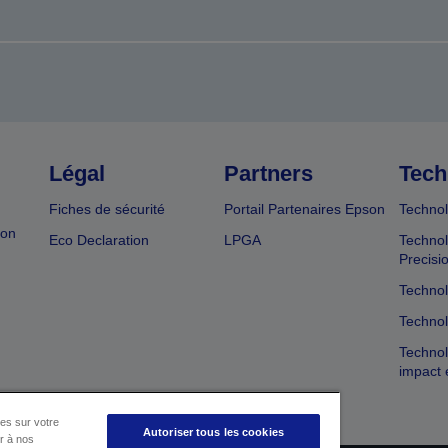
Légal
Partners
Tech
Fiches de sécurité
Portail Partenaires Epson
Technol
ion
Eco Declaration
LPGA
Technol
Precisi
Technol
Technol
Technol
impact 
es sur votre
Autoriser tous les cookies
er à nos