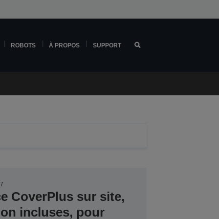
ROBOTS
À PROPOS
SUPPORT
67
ce CoverPlus sur site,
ion incluses, pour