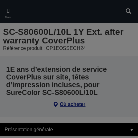
Skip
to
Rech
main
Menu
content
SC-S80600L/10L 1Y Ext. after
warranty CoverPlus
Référence produit : CP1EOSSECH24
1E ans d’extension de service
CoverPlus sur site, têtes
d’impression incluses, pour
SureColor SC-S80600L/10L
Où acheter
Présentation générale