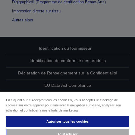
Digigraphie® (Programme de certification Beaux-Arts)
Impression directe sur tissu
Autres sites
Identification du fournisseur
Identification de conformité des produits
Déclaration de Renseignement sur la Confidentialité
EU Data Act Compliance
Contactez-nous au sujet de vos données
En cliquant sur « Accepter tous les cookies », vous acceptez le stockage de
cookies sur votre appareil pour améliorer la navigation sur le site, analyser son
Informations sur les cookies
utilisation et contribuer à nos efforts de marketing.
Autoriser tous les cookies
L’engagement d’Epson pour l’accessibilité
Tout refuser