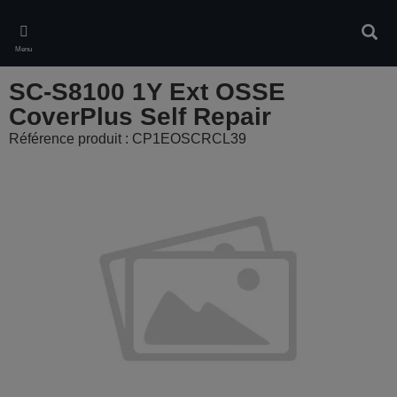
Skip
to
Rech
main
Menu
content
SC-S8100 1Y Ext OSSE
CoverPlus Self Repair
Référence produit : CP1EOSCRCL39