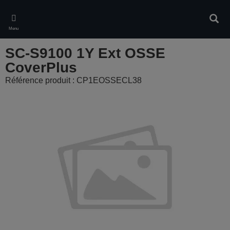
Skip
to
Rech
main
Menu
content
SC-S9100 1Y Ext OSSE
CoverPlus
Référence produit : CP1EOSSECL38