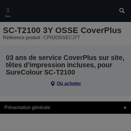
Skip
to
Rech
main
Menu
content
SC-T2100 3Y OSSE CoverPlus
Référence produit : CP03OSSECJ77
03 ans de service CoverPlus sur site,
têtes d’impression incluses, pour
SureColour SC-T2100
Où acheter
Présentation générale