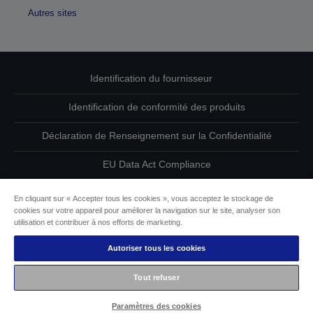
Autres sites
Identification du fournisseur
Identification de conformité des produits
Déclaration de Renseignement sur la Confidentialité
EU Data Act Compliance
Contactez-nous au sujet de vos données
En cliquant sur « Accepter tous les cookies », vous acceptez le stockage de
cookies sur votre appareil pour améliorer la navigation sur le site, analyser son
Informations sur les cookies
utilisation et contribuer à nos efforts de marketing.
Autoriser tous les cookies
L’engagement d’Epson pour l’accessibilité
Tout refuser
Copyright © 2026 Seiko Epson
Paramètres des cookies