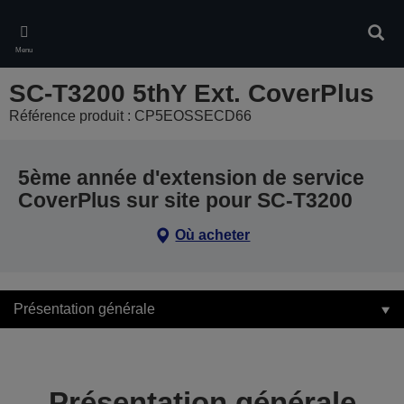
Skip
to
Rech
main
Menu
content
SC-T3200 5thY Ext. CoverPlus
Référence produit : CP5EOSSECD66
5ème année d'extension de service
CoverPlus sur site pour SC-T3200
Où acheter
Présentation générale
Présentation générale