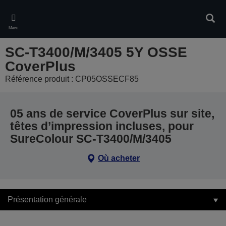
Skip
to
Rech
main
Menu
content
SC-T3400/M/3405 5Y OSSE
CoverPlus
Référence produit : CP05OSSECF85
05 ans de service CoverPlus sur site,
têtes d’impression incluses, pour
SureColour SC-T3400/M/3405
Où acheter
Présentation générale