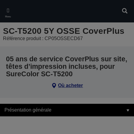
Skip
to
Rech
main
Menu
content
SC-T5200 5Y OSSE CoverPlus
Référence produit : CP05OSSECD67
05 ans de service CoverPlus sur site,
têtes d’impression incluses, pour
SureColor SC-T5200
Où acheter
Présentation générale