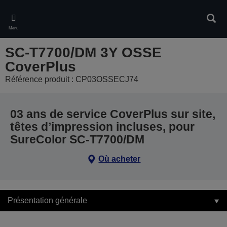
Skip
to
Rech
main
Menu
content
SC-T7700/DM 3Y OSSE
CoverPlus
Référence produit : CP03OSSECJ74
03 ans de service CoverPlus sur site,
têtes d’impression incluses, pour
SureColor SC-T7700/DM
Où acheter
Présentation générale