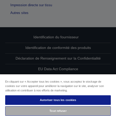
Impression directe sur tissu
Autres sites
Identification du fournisseur
Identification de conformité des produits
Déclaration de Renseignement sur la Confidentialité
EU Data Act Compliance
Contactez-nous au sujet de vos données
En cliquant sur « Accepter tous les cookies », vous acceptez le stockage de
cookies sur votre appareil pour améliorer la navigation sur le site, analyser son
Informations sur les cookies
utilisation et contribuer à nos efforts de marketing.
Autoriser tous les cookies
L’engagement d’Epson pour l’accessibilité
Tout refuser
Copyright © 2026 Seiko Epson