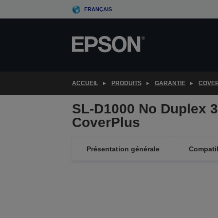
Skip
FRANÇAIS
to
main
content
ACCUEIL
PRODUITS
GARANTIE
COVE
SL-D1000 No Duplex 
CoverPlus
Présentation générale
Compatib