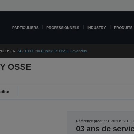
PARTICULIERS
PROFESSIONNELS
INDUSTRY
PRODUITS
RPLUS
SL-D1000 No Duplex 3Y OSSE CoverPlus
3Y OSSE
ilité
Référence produit : CP03OSSECJ
03 ans de servi