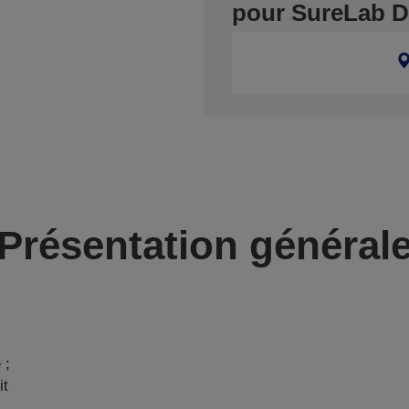
pour SureLab D
Présentation général
 ;
it