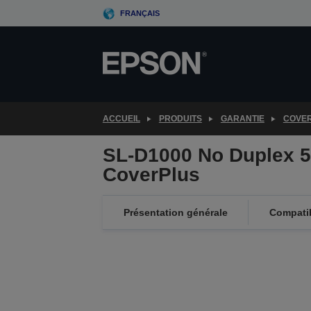
Skip
FRANÇAIS
to
main
content
ACCUEIL
PRODUITS
GARANTIE
COVE
SL-D1000 No Duplex 
CoverPlus
Présentation générale
Compatib