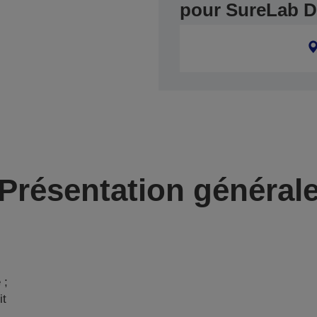
pour SureLab D
Présentation général
 ;
it