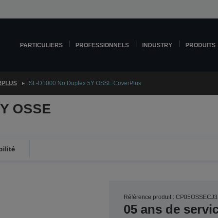
PARTICULIERS
PROFESSIONNELS
INDUSTRY
PRODUITS
RPLUS
SL-D1000 No Duplex 5Y OSSE CoverPlus
5Y OSSE
ilité
Référence produit : CP05OSSECJ
05 ans de servi