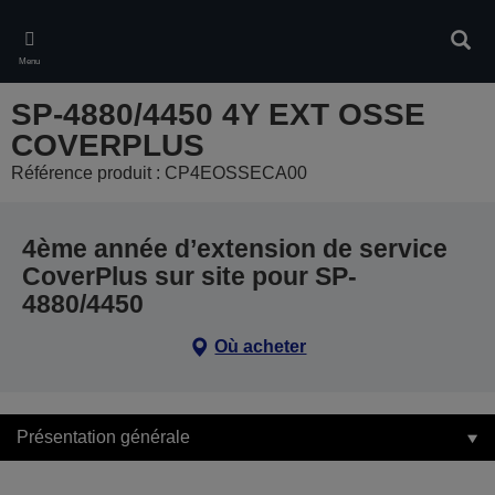
Skip
to
Rech
main
Menu
content
SP-4880/4450 4Y EXT OSSE
COVERPLUS
Référence produit : CP4EOSSECA00
4ème année d’extension de service
CoverPlus sur site pour SP-
4880/4450
Où acheter
Présentation générale