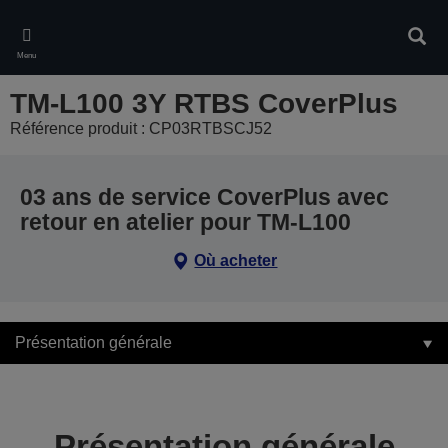
Skip
to
Rech
main
Menu
content
TM-L100 3Y RTBS CoverPlus
Référence produit : CP03RTBSCJ52
03 ans de service CoverPlus avec
retour en atelier pour TM-L100
Où acheter
Présentation générale
Présentation générale