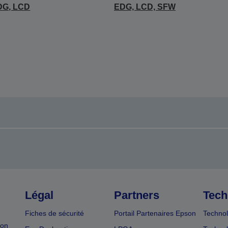
DG, LCD
EDG, LCD, SFW
Légal
Partners
Tech
Fiches de sécurité
Portail Partenaires Epson
Technol
ion