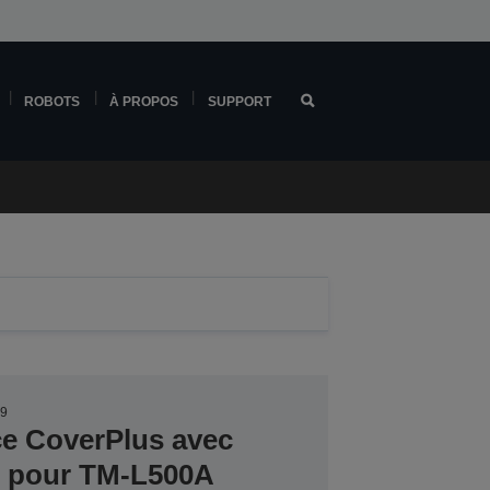
ROBOTS
À PROPOS
SUPPORT
49
ce CoverPlus avec
er pour TM-L500A