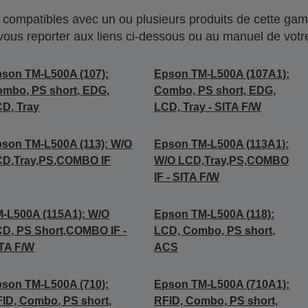
compatibles avec un ou plusieurs produits de cette gam
 vous reporter aux liens ci-dessous ou au manuel de votre
son TM-L500A (107):
Epson TM-L500A (107A1):
mbo, PS short, EDG,
Combo, PS short, EDG,
D, Tray
LCD, Tray - SITA F/W
son TM-L500A (113): W/O
Epson TM-L500A (113A1):
CD,Tray,PS,COMBO IF
W/O LCD,Tray,PS,COMBO
IF - SITA F/W
-L500A (115A1): W/O
Epson TM-L500A (118):
D, PS Short,COMBO IF -
LCD, Combo, PS short,
TA F/W
ACS
son TM-L500A (710):
Epson TM-L500A (710A1):
ID, Combo, PS short,
RFID, Combo, PS short,