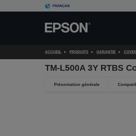
Skip
FRANÇAIS
to
main
content
ACCUEIL
PRODUITS
GARANTIE
COVE
TM-L500A 3Y RTBS Co
Présentation générale
Compatib