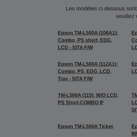
Les modèles ci-dessous sont 
veuillez
Epson TM-L500A (106A1):
Ep
Combo, PS short, EDG,
Co
LCD - SITA F/W
LC
Epson TM-L500A (112A1):
Ep
Combo, PS, EDG, LCD,
L
Tray - SITA F/W
TM-L500A (115): W/O LCD,
TM
PS Short,COMBO IF
LC
SI
Epson TM-L500A Ticket
Ep
RF