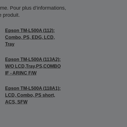
me. Pour plus d’informations,
 produit.
Epson TM-L500A (112):
Combo, PS, EDG, LCD,
Tray
Epson TM-L500A (113A2):
W/O LCD,Tray,PS,COMBO
IF - ARINC F/W
Epson TM-L500A (118A1):
LCD, Combo, PS short,
ACS, SFW