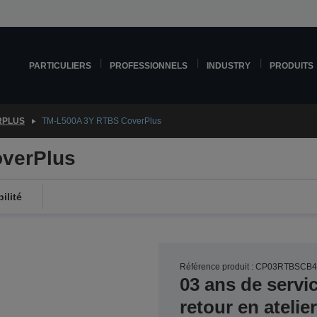
PARTICULIERS
PROFESSIONNELS
INDUSTRY
PRODUITS
RPLUS
TM-L500A 3Y RTBS CoverPlus
verPlus
ilité
Référence produit : CP03RTBSCB
03 ans de servi
retour en ateli