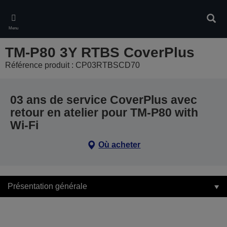
Skip
to
Rech
main
Menu
content
TM-P80 3Y RTBS CoverPlus
Référence produit : CP03RTBSCD70
03 ans de service CoverPlus avec
retour en atelier pour TM-P80 with
Wi-Fi
Où acheter
Présentation générale