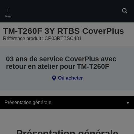
Skip
to
Rech
main
Menu
content
TM-T260F 3Y RTBS CoverPlus
Référence produit : CP03RTBSC481
03 ans de service CoverPlus avec
retour en atelier pour TM-T260F
Où acheter
Présentation générale
Présentation générale