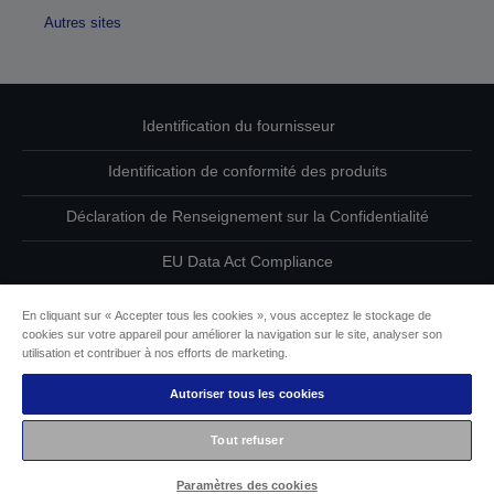
Autres sites
Identification du fournisseur
Identification de conformité des produits
Déclaration de Renseignement sur la Confidentialité
EU Data Act Compliance
Contactez-nous au sujet de vos données
En cliquant sur « Accepter tous les cookies », vous acceptez le stockage de
cookies sur votre appareil pour améliorer la navigation sur le site, analyser son
Informations sur les cookies
utilisation et contribuer à nos efforts de marketing.
Autoriser tous les cookies
L’engagement d’Epson pour l’accessibilité
Tout refuser
Copyright © 2026 Seiko Epson
Paramètres des cookies