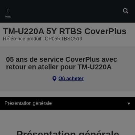
Skip
to
Rech
main
Menu
content
TM-U220A 5Y RTBS CoverPlus
Référence produit : CP05RTBSC513
05 ans de service CoverPlus avec
retour en atelier pour TM-U220A
Où acheter
Présentation générale
Présentation générale