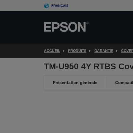
Skip
FRANÇAIS
to
main
content
ACCUEIL
PRODUITS
GARANTIE
COVE
TM-U950 4Y RTBS Cov
Présentation générale
Compatib