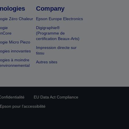
nologies
Company
ogie Zéro Chaleur
Epson Europe Electronics
ogie
Digigraphie®
onCore
(Programme de
certification Beaux-Arts)
ogie Micro Piezo
Impression directe sur
ogies innovantes
tissu
ogies à moindre
Autres sites
environnemental
onfidentialité
EU Data Act Compliance
pson pour l’accessibilité