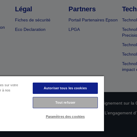
Légal
Partners
Tech
Fiches de sécurité
Portail Partenaires Epson
Technol
ion
Eco Declaration
LPGA
Technol
Precisi
Technol
Technol
Technol
impact 
es sur votre
Autoriser tous les cookies
er à nos
n de conformité des produits
Tout refuser
Déclaration de Renseignement sur la C
 de vos données
Informations sur les cookies
L’engagement d’E
Paramètres des cookies
Copyright © 2026 Seiko Epson