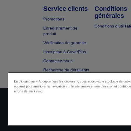
Service clients
Conditions
générales
Promotions
Conditions d’utilisat
Enregistrement de
produit
Vérification de garantie
Inscription à CoverPlus
Contactez-nous
Recherche de détaillants
En cliquant sur « Accepter tous les cookies », vous acceptez le stockage de cooki
appareil pour améliorer la navigation sur le site, analyser son utilisation et contribu
efforts de marketing.
Identification du fournisseur
Identificatio
Contactez-nous au sujet