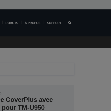
ROBOTS
À PROPOS
SUPPORT
6
ce CoverPlus avec
er pour TM-U950