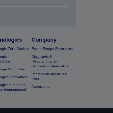
nologies
Company
ogie Zéro Chaleur
Epson Europe Electronics
ogie
Digigraphie®
onCore
(Programme de
certification Beaux-Arts)
ogie Micro Piezo
Impression directe sur
ogies innovantes
tissu
ogies à moindre
Autres sites
environnemental