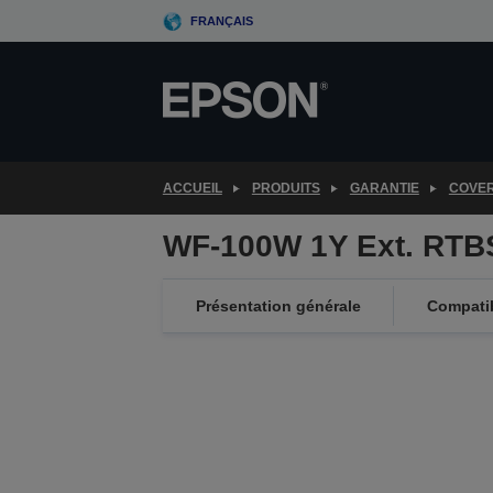
Skip
FRANÇAIS
to
main
content
ACCUEIL
PRODUITS
GARANTIE
COVE
WF-100W 1Y Ext. RTB
Présentation générale
Compatib