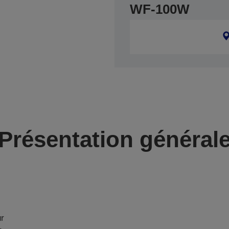
WF-100W
Présentation général
ur