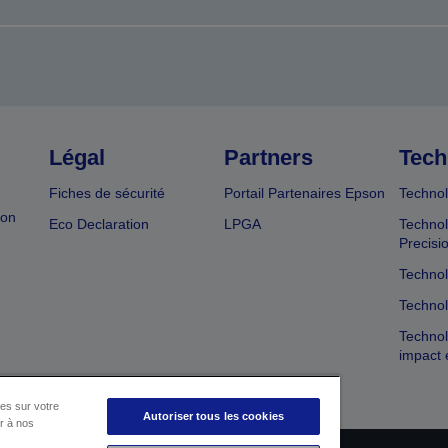
Légal
Partners
Tech
Fiches de sécurité
Portail Partenaires Epson
Technol
ion
Eco Declaration
LPGA
Technol
Precisi
Technol
Technol
Technol
impact 
es sur votre
Autoriser tous les cookies
er à nos