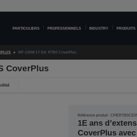
PARTICULIERS
PROFESSIONNELS
INDUSTRY
PRODUITS
RPLUS
WF-100W 1Y Ext. RTBS CoverPlus
S CoverPlus
ilité
Référence produit : CPIERTBSCE0
1E ans d’extens
CoverPlus avec 