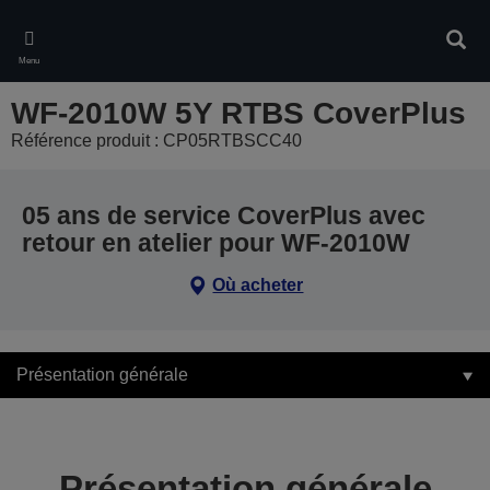
Skip
to
Rech
main
Menu
content
WF-2010W 5Y RTBS CoverPlus
Référence produit : CP05RTBSCC40
05 ans de service CoverPlus avec
retour en atelier pour WF-2010W
Où acheter
Présentation générale
Présentation générale